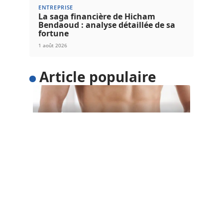
ENTREPRISE
La saga financière de Hicham
Bendaoud : analyse détaillée de sa
fortune
1 août 2026
Article populaire
SANTÉ
5 astuces pour perdre du
poids facilement
Voulez-vous perdre du poids facilement ? Au lieu
d’adopter un régime restrictif qui
…
Contact
Mentions Légales
Sitemap