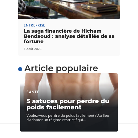
ENTREPRISE
La saga financière de Hicham
Bendaoud : analyse détaillée de sa
fortune
1 août 2026
Article populaire
SANTÉ
5 astuces pour perdre du
poids facilement
Voulez-vous perdre du poids facilement ? Au lieu
d’adopter un régime restrictif qui
…