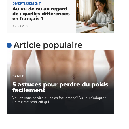
DIVERTISSEMENT
Au vu de ou au regard
de : quelles différences
en français ?
4 août 2026
Article populaire
SANTÉ
5 astuces pour perdre du poids
facilement
Voulez-vous perdre du poids facilement ? Au lieu d’adopter
un régime restrictif qui
…