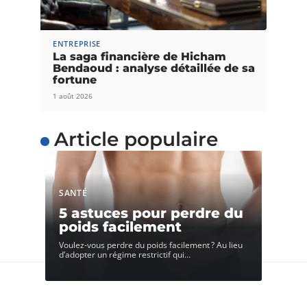
ENTREPRISE
La saga financière de Hicham
Bendaoud : analyse détaillée de sa
fortune
1 août 2026
Article populaire
SANTÉ
5 astuces pour perdre du
poids facilement
Voulez-vous perdre du poids facilement ? Au lieu
d’adopter un régime restrictif qui
…