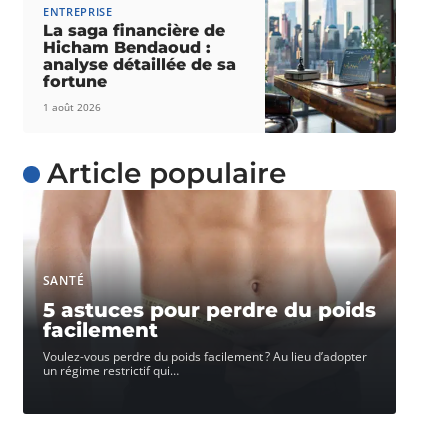
ENTREPRISE
La saga financière de
Hicham Bendaoud :
analyse détaillée de sa
fortune
1 août 2026
Article populaire
SANTÉ
5 astuces pour perdre du poids
facilement
Voulez-vous perdre du poids facilement ? Au lieu d’adopter
un régime restrictif qui
…