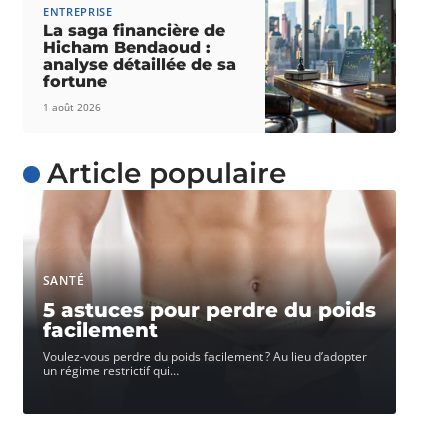
ENTREPRISE
La saga financière de
Hicham Bendaoud :
analyse détaillée de sa
fortune
1 août 2026
Article populaire
SANTÉ
5 astuces pour perdre du poids
facilement
Voulez-vous perdre du poids facilement ? Au lieu d’adopter
un régime restrictif qui
…