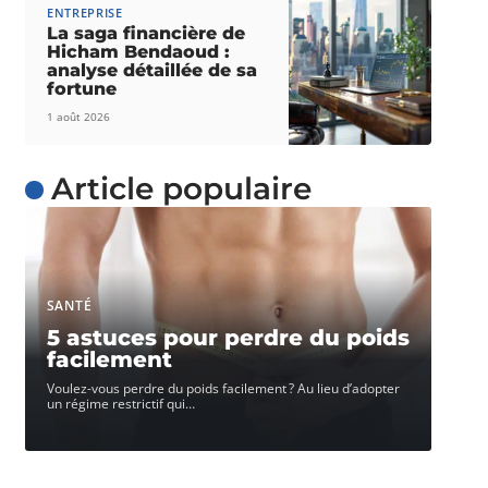
ENTREPRISE
La saga financière de
Hicham Bendaoud :
analyse détaillée de sa
fortune
1 août 2026
Article populaire
SANTÉ
5 astuces pour perdre du poids
facilement
Voulez-vous perdre du poids facilement ? Au lieu d’adopter
un régime restrictif qui
…