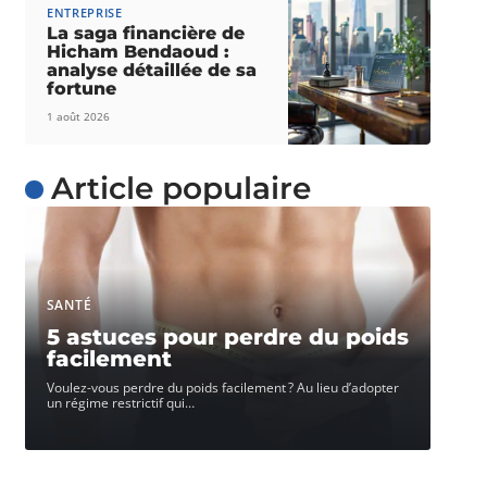
ENTREPRISE
La saga financière de
Hicham Bendaoud :
analyse détaillée de sa
fortune
1 août 2026
Article populaire
SANTÉ
5 astuces pour perdre du poids
facilement
Voulez-vous perdre du poids facilement ? Au lieu d’adopter
un régime restrictif qui
…