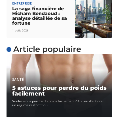
ENTREPRISE
La saga financière de
Hicham Bendaoud :
analyse détaillée de sa
fortune
1 août 2026
Article populaire
SANTÉ
5 astuces pour perdre du poids
facilement
Voulez-vous perdre du poids facilement ? Au lieu d’adopter
un régime restrictif qui
…