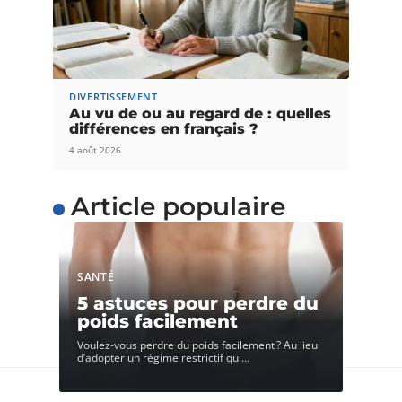
DIVERTISSEMENT
Au vu de ou au regard de : quelles
différences en français ?
4 août 2026
Article populaire
SANTÉ
5 astuces pour perdre du
poids facilement
Voulez-vous perdre du poids facilement ? Au lieu
d’adopter un régime restrictif qui
…