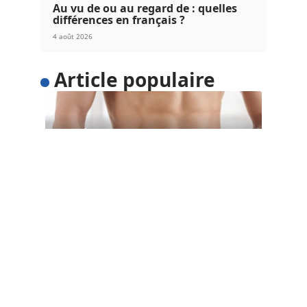
Au vu de ou au regard de : quelles
différences en français ?
4 août 2026
Article populaire
SANTÉ
5 astuces pour perdre du
poids facilement
Voulez-vous perdre du poids facilement ? Au lieu
d’adopter un régime restrictif qui
…
Contact
Mentions Légales
Sitemap
© 2025 | lesnews.net