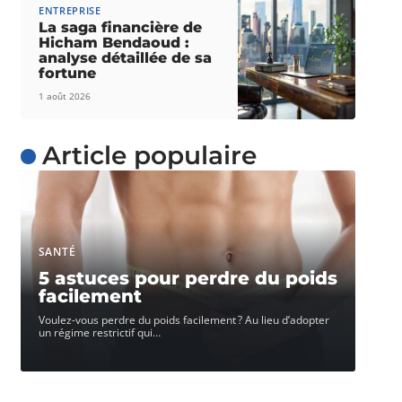
ENTREPRISE
La saga financière de
Hicham Bendaoud :
analyse détaillée de sa
fortune
1 août 2026
Article populaire
SANTÉ
5 astuces pour perdre du poids
facilement
Voulez-vous perdre du poids facilement ? Au lieu d’adopter
un régime restrictif qui
…