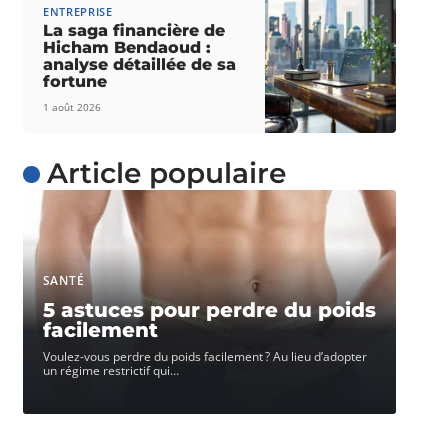
ENTREPRISE
La saga financière de
Hicham Bendaoud :
analyse détaillée de sa
fortune
1 août 2026
Article populaire
SANTÉ
5 astuces pour perdre du poids
facilement
Voulez-vous perdre du poids facilement ? Au lieu d’adopter
un régime restrictif qui
…