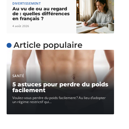
DIVERTISSEMENT
Au vu de ou au regard
de : quelles différences
en français ?
4 août 2026
Article populaire
SANTÉ
5 astuces pour perdre du poids
facilement
Voulez-vous perdre du poids facilement ? Au lieu d’adopter
un régime restrictif qui
…