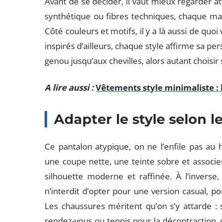
Avant de se décider, il vaut mieux regarder at
synthétique ou fibres techniques, chaque mat
Côté couleurs et motifs, il y a là aussi de quo
inspirés d’ailleurs, chaque style affirme sa pe
genou jusqu’aux chevilles, alors autant choisir 
A lire aussi :
Vêtements style minimaliste : l
Adapter le style selon l
Ce pantalon atypique, on ne l’enfile pas au h
une coupe nette, une teinte sobre et associer
silhouette moderne et raffinée. À l’inverse,
n’interdit d’opter pour une version casual, p
Les chaussures méritent qu’on s’y attarde : 
rendez-vous ou tennis pour la décontraction, 