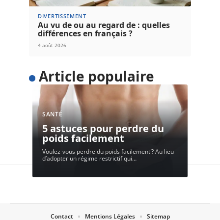
DIVERTISSEMENT
Au vu de ou au regard de : quelles
différences en français ?
4 août 2026
Article populaire
SANTÉ
5 astuces pour perdre du
poids facilement
Voulez-vous perdre du poids facilement ? Au lieu
d’adopter un régime restrictif qui
…
Contact
Mentions Légales
Sitemap