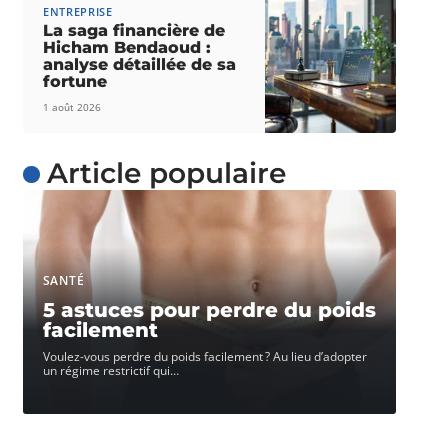
ENTREPRISE
La saga financière de
Hicham Bendaoud :
analyse détaillée de sa
fortune
1 août 2026
Article populaire
SANTÉ
5 astuces pour perdre du poids
facilement
Voulez-vous perdre du poids facilement ? Au lieu d’adopter
un régime restrictif qui
…