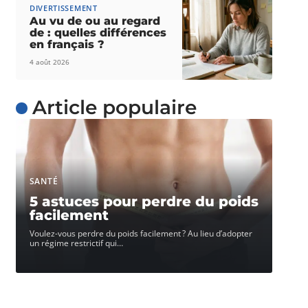
DIVERTISSEMENT
Au vu de ou au regard
de : quelles différences
en français ?
4 août 2026
Article populaire
SANTÉ
5 astuces pour perdre du poids
facilement
Voulez-vous perdre du poids facilement ? Au lieu d’adopter
un régime restrictif qui
…