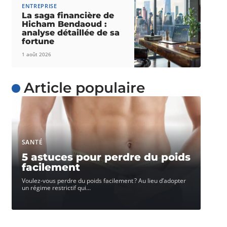
ENTREPRISE
La saga financière de
Hicham Bendaoud :
analyse détaillée de sa
fortune
1 août 2026
Article populaire
SANTÉ
5 astuces pour perdre du poids
facilement
Voulez-vous perdre du poids facilement ? Au lieu d’adopter
un régime restrictif qui
…