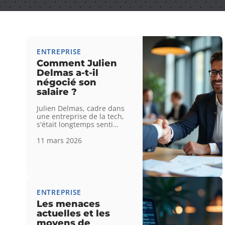
ENTREPRISE
Comment Julien
Delmas a-t-il
négocié son
salaire ?
Julien Delmas, cadre dans
une entreprise de la tech,
s'était longtemps senti
…
11 mars 2026
ENTREPRISE
Les menaces
actuelles et les
moyens de