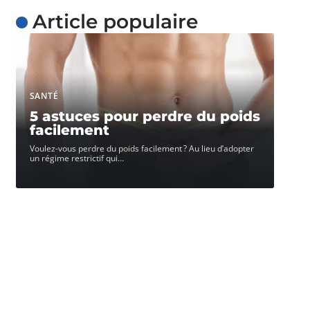
Article populaire
SANTÉ
5 astuces pour perdre du poids
facilement
Voulez-vous perdre du poids facilement ? Au lieu d’adopter
un régime restrictif qui
…