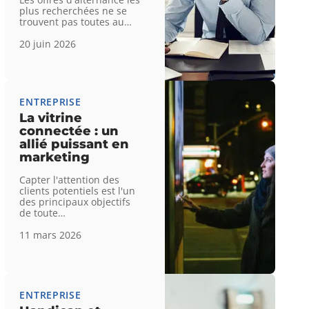
plus recherchées ne se
trouvent pas toutes au
…
20 juin 2026
ENTREPRISE
La vitrine
connectée : un
allié puissant en
marketing
Capter l'attention des
clients potentiels est l'un
des principaux objectifs
de toute
…
11 mars 2026
ENTREPRISE