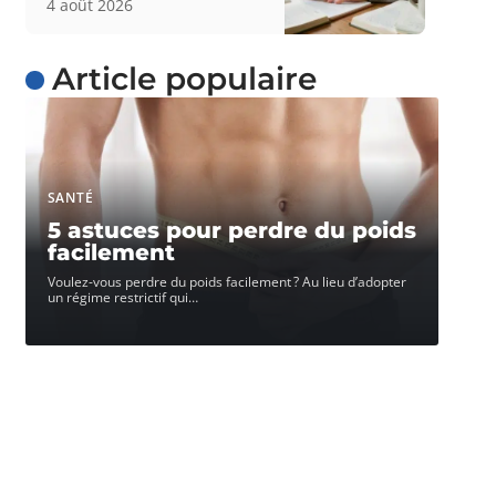
4 août 2026
Article populaire
SANTÉ
5 astuces pour perdre du poids
facilement
Voulez-vous perdre du poids facilement ? Au lieu d’adopter
un régime restrictif qui
…